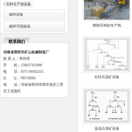
+
石料生产线设备
破碎设备
鹅卵石制砂生产线
破碎浮选磁选
联系我们
河南省荥阳市矿山机械制造厂
联 系 人：李经理
手 机：159637161999
电 话：0371-69562333
红柱石选矿设备
Q Q：780726001
地 址：河南省郑州市西开发区三里
庄工业园区
蓝晶石选矿设备