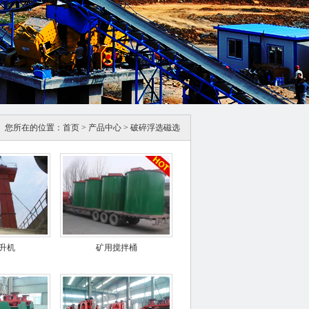
您所在的位置：
首页
>
产品中心
>
破碎浮选磁选
升机
矿用搅拌桶