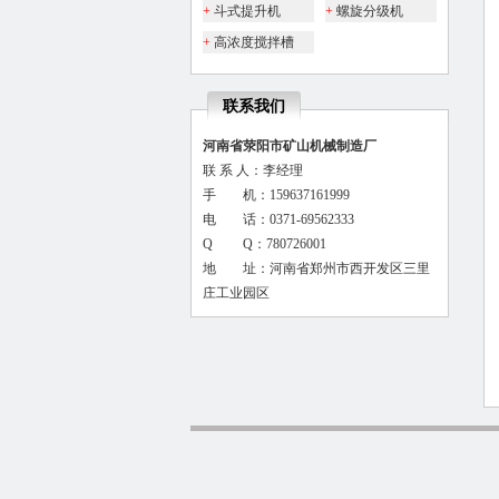
+
斗式提升机
+
螺旋分级机
+
高浓度搅拌槽
联系我们
河南省荥阳市矿山机械制造厂
联 系 人：李经理
手 机：159637161999
电 话：0371-69562333
Q Q：780726001
地 址：河南省郑州市西开发区三里
庄工业园区