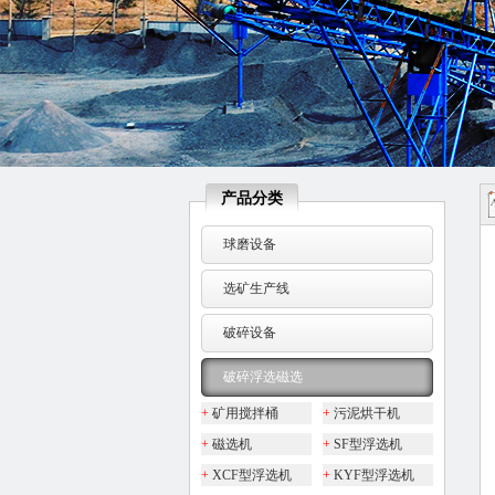
产品分类
球磨设备
选矿生产线
破碎设备
破碎浮选磁选
+
矿用搅拌桶
+
污泥烘干机
+
磁选机
+
SF型浮选机
+
XCF型浮选机
+
KYF型浮选机